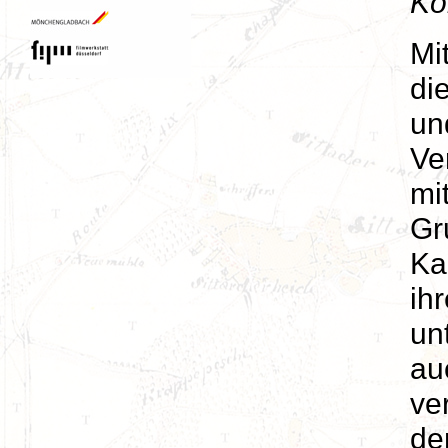
Ko
Mi
di
un
Ve
mi
Gr
Ka
ihr
un
au
ve
de