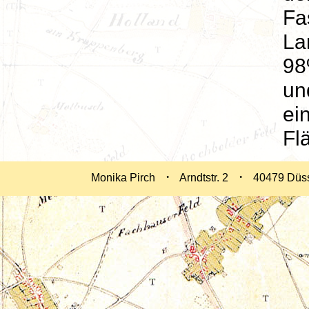
Fa
La
98
un
ei
Fl
.
.
Monika Pirch
Arndtstr. 2
40479 Düs